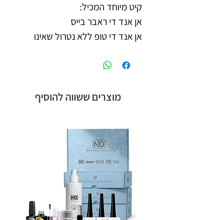
קיט מיוחד המכיל:
אן אנד די ראבר בייס
אן אנד די טופ ללא נטרול שאינו
מתלכלך
אן אנד די לק ג'ל מספרים: 067/
141/ 171
פיקאסו לק ג'ל מספרים:
מוצרים ששווה להוסיף
377/378/380
פלאש ספריי
קרם הגנה לידיים 50 SPF