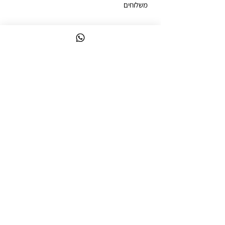
משלוחים
ביטול עסקה
מדיניות פרטיות
הצהרת נגישות
ניווט מקוצר
לק ג'ל צבעים
קולקציות לק ג'ל
ערכות לק ג'ל