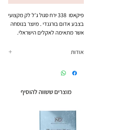
פיקאסו  338 ירח סגול ג'ל לק מקצועי 
בצבע אדום בורגנדי . מיוצר בנוסחה 
אשר מתאימה לאקלים הישראלי. 
צבעו העמיד מעניק לציפורניים 
אודות
מראה אחיד וברק, הנשמר לאורך 
פיקאסו המותג הבינלאומי של קבוצת אן
אנד די חלוצת הלק ג'ל בישראל, עם
לבקבוק מברשת מתקדמת עם 
הנוסחה המתאימה לאקלים הישראלי,
סיבים מיוחדים, למריחת הג'ל לק 
ומגוון צבעים רחב.
מוצרים ששווה להוסיף
בצורה מדויקת, הסוגרת את 
מיוצר בישראל, ברישיון משרד 
הבריאות.