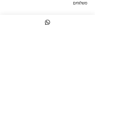
משלוחים
ביטול עסקה
מדיניות פרטיות
הצהרת נגישות
ניווט מקוצר
לק ג'ל צבעים
קולקציות לק ג'ל
ערכות לק ג'ל