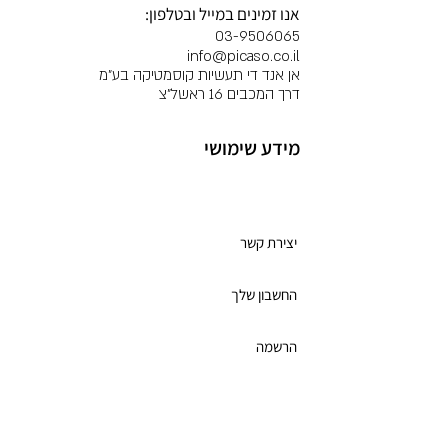
אנו זמינים במייל ובטלפון:
ללקוחותיהן חוויה בלתי נשכחת
03-9506065
ותוצאות מרשימות
info@picaso.co.il
אן אנד די תעשיות קוסמטיקה בע"מ
דרך המכבים 16 ראשל"צ
מידע שימושי
מועדון לקוחות
יצירת קשר
החשבון שלך
הרשמה
תקנון מועדון הלקוחות
כרטיס מתנה