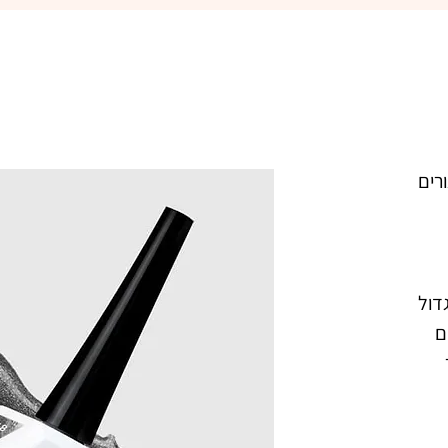
מטאורים
פיקאסו  318 מופע המטאורים הגדול 
ג'ל לק מקצועי בצבע כסף נצנצים 
גליטר דחוס . מיוצר בנוסחה אשר 
מתאימה לאקלים הישראלי. נצמד היטב 