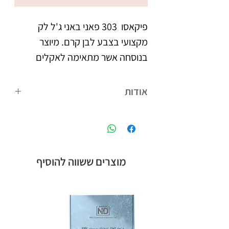
פיקאסו  303 פאני באני ג'ל לק 
מקצועי בצבע לבן קרם. מיוצר 
בנוסחה אשר מתאימה לאקלים 
הישראלי. נצמד היטב לציפורניים 
אודות
צבעו העמיד מעניק לציפורניים 
פיקאסו המותג הבינלאומי של קבוצת אן
מראה אחיד וברק, הנשמר לאורך 
אנד די חלוצת הלק ג'ל בישראל, עם
הנוסחה המתאימה לאקלים הישראלי,
לבקבוק מברשת מתקדמת עם 
ומגוון צבעים רחב.
מוצרים ששווה להוסיף
סיבים מיוחדים, למריחת הג'ל לק 
בצורה מדויקת, הסוגרת את 
מיוצר בישראל, ברישיון משרד 
הבריאות.