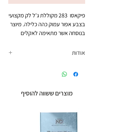
פיקאסו  283 מקוללת ג'ל לק מקצועי 
בצבע אפור עמוק כהה כלילה. מיוצר 
בנוסחה אשר מתאימה לאקלים 
הישראלי. נצמד היטב לציפורניים 
אודות
צבעו העמיד מעניק לציפורניים 
פיקאסו המותג הבינלאומי של קבוצת אן
מראה אחיד וברק, הנשמר לאורך 
אנד די חלוצת הלק ג'ל בישראל, עם
הנוסחה המתאימה לאקלים הישראלי,
לבקבוק מברשת מתקדמת עם 
ומגוון צבעים רחב.
מוצרים ששווה להוסיף
סיבים מיוחדים, למריחת הג'ל לק 
בצורה מדויקת, הסוגרת את 
מיוצר בישראל, ברישיון משרד 
הבריאות.