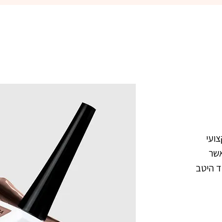
פיקאסו  274 אספרסו ג'ל לק מקצועי 
בצבע ניוד קפה. מיוצר בנוסחה אשר 
מתאימה לאקלים הישראלי. נצמד היטב 
צבעו העמיד מעניק לציפורניים מראה 