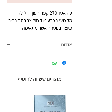
פיקאסו  270 קפה הפוך ג'ל לק 
מקצועי בצבע ניוד חול צהבהב בהיר. 
מיוצר בנוסחה אשר מתאימה 
לאקלים הישראלי. נצמד היטב 
אודות
צבעו העמיד מעניק לציפורניים 
פיקאסו המותג הבינלאומי של קבוצת אן
מראה אחיד וברק, הנשמר לאורך 
אנד די חלוצת הלק ג'ל בישראל, עם
הנוסחה המתאימה לאקלים הישראלי,
לבקבוק מברשת מתקדמת עם 
ומגוון צבעים רחב.
מוצרים ששווה להוסיף
סיבים מיוחדים, למריחת הג'ל לק 
בצורה מדויקת, הסוגרת את 
מיוצר בישראל, ברישיון משרד 
הבריאות.