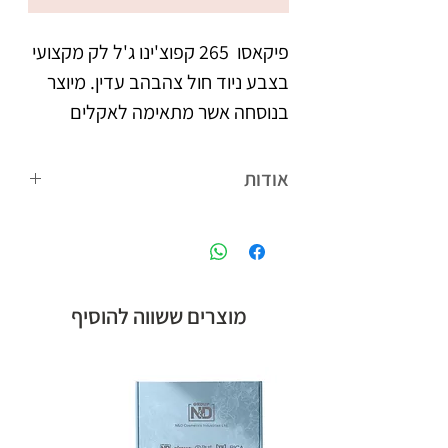
פיקאסו  265 קפוצ'ינו ג'ל לק מקצועי 
בצבע ניוד חול צהבהב עדין. מיוצר 
בנוסחה אשר מתאימה לאקלים 
הישראלי. נצמד היטב לציפורניים 
אודות
צבעו העמיד מעניק לציפורניים 
פיקאסו המותג הבינלאומי של קבוצת אן
מראה אחיד וברק, הנשמר לאורך 
אנד די חלוצת הלק ג'ל בישראל, עם
הנוסחה המתאימה לאקלים הישראלי,
לבקבוק מברשת מתקדמת עם 
ומגוון צבעים רחב.
מוצרים ששווה להוסיף
סיבים מיוחדים, למריחת הג'ל לק 
בצורה מדויקת, הסוגרת את 
מיוצר בישראל, ברישיון משרד 
הבריאות.