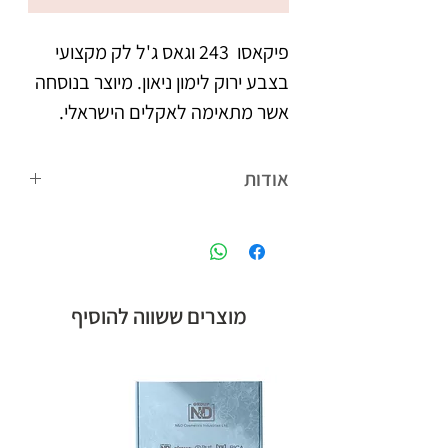
פיקאסו  243 וגאס ג'ל לק מקצועי 
בצבע ירוק לימון ניאון. מיוצר בנוסחה 
אשר מתאימה לאקלים הישראלי. 
צבעו העמיד מעניק לציפורניים 
אודות
מראה אחיד וברק, הנשמר לאורך 
פיקאסו המותג הבינלאומי של קבוצת אן
אנד די חלוצת הלק ג'ל בישראל, עם
לבקבוק מברשת מתקדמת עם 
הנוסחה המתאימה לאקלים הישראלי,
סיבים מיוחדים, למריחת הג'ל לק 
ומגוון צבעים רחב.
מוצרים ששווה להוסיף
בצורה מדויקת, הסוגרת את 
מיוצר בישראל, ברישיון משרד 
הבריאות.