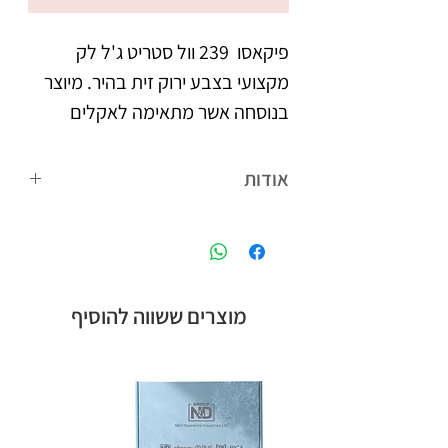
פיקאסו  239 וול סטריט ג'ל לק 
מקצועי בצבע ירוק זית בהיר. מיוצר 
בנוסחה אשר מתאימה לאקלים 
הישראלי. נצמד היטב לציפורניים 
אודות
צבעו העמיד מעניק לציפורניים 
פיקאסו המותג הבינלאומי של קבוצת אן
מראה אחיד וברק, הנשמר לאורך 
אנד די חלוצת הלק ג'ל בישראל, עם
הנוסחה המתאימה לאקלים הישראלי,
לבקבוק מברשת מתקדמת עם 
ומגוון צבעים רחב.
מוצרים ששווה להוסיף
סיבים מיוחדים, למריחת הג'ל לק 
בצורה מדויקת, הסוגרת את 
מיוצר בישראל, ברישיון משרד 
הבריאות.