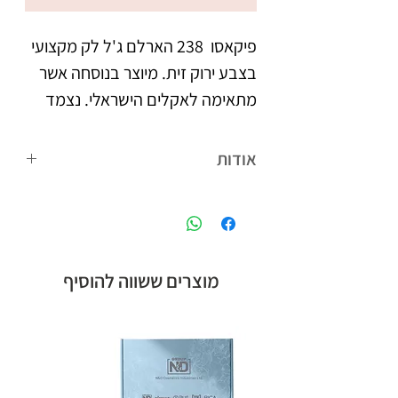
פיקאסו  238 הארלם ג'ל לק מקצועי 
בצבע ירוק זית. מיוצר בנוסחה אשר 
מתאימה לאקלים הישראלי. נצמד 
צבעו העמיד מעניק לציפורניים 
אודות
מראה אחיד וברק, הנשמר לאורך 
פיקאסו המותג הבינלאומי של קבוצת אן
אנד די חלוצת הלק ג'ל בישראל, עם
לבקבוק מברשת מתקדמת עם 
הנוסחה המתאימה לאקלים הישראלי,
סיבים מיוחדים, למריחת הג'ל לק 
ומגוון צבעים רחב.
מוצרים ששווה להוסיף
בצורה מדויקת, הסוגרת את 
מיוצר בישראל, ברישיון משרד 
הבריאות.