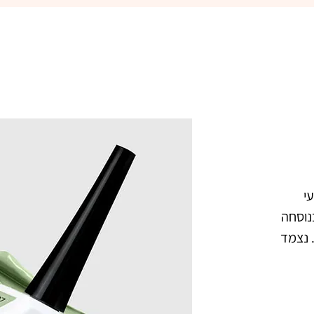
פיקאסו  227 רפאל ג'ל לק מקצועי 
בצבע ירוק פיסטוק כהה. מיוצר בנוסחה 
אשר מתאימה לאקלים הישראלי. נצמד 
צבעו העמיד מעניק לציפורניים מראה 