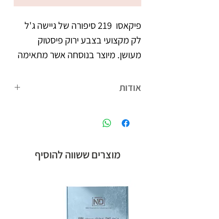
פיקאסו  219 סיפורה של גיישה ג'ל 
לק מקצועי בצבע ירוק פיסטוק 
מעושן. מיוצר בנוסחה אשר מתאימה 
לאקלים הישראלי. נצמד היטב 
אודות
צבעו העמיד מעניק לציפורניים 
פיקאסו המותג הבינלאומי של קבוצת אן
מראה אחיד וברק, הנשמר לאורך 
אנד די חלוצת הלק ג'ל בישראל, עם
הנוסחה המתאימה לאקלים הישראלי,
לבקבוק מברשת מתקדמת עם 
ומגוון צבעים רחב.
מוצרים ששווה להוסיף
סיבים מיוחדים, למריחת הג'ל לק 
בצורה מדויקת, הסוגרת את 
מיוצר בישראל, ברישיון משרד 
הבריאות.