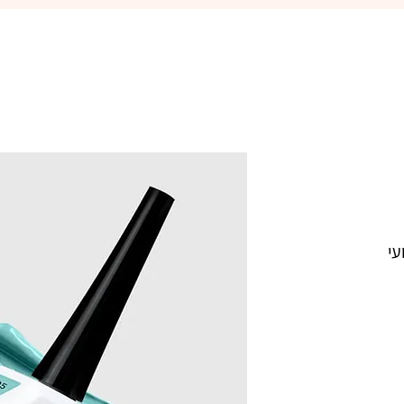
פיקאסו  195 קופנגן ג'ל לק מקצועי 
הישראלי. נצמד היטב לציפורניים ואינו 
צבעו העמיד מעניק לציפורניים מראה 