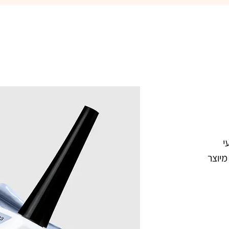
פיקאסו  193 ברלין ג'ל לק מקצועי 
בצבע כחול גינס משופשף בהיר. מיוצר 
הישראלי. נצמד היטב לציפורניים ואינו 
צבעו העמיד מעניק לציפורניים מראה 