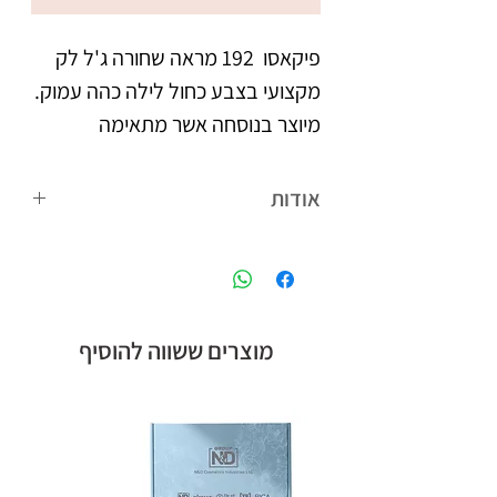
פיקאסו  192 מראה שחורה ג'ל לק 
מקצועי בצבע כחול לילה כהה עמוק. 
מיוצר בנוסחה אשר מתאימה 
לאקלים הישראלי. נצמד היטב 
אודות
צבעו העמיד מעניק לציפורניים 
פיקאסו המותג הבינלאומי של קבוצת אן
מראה אחיד וברק, הנשמר לאורך 
אנד די חלוצת הלק ג'ל בישראל, עם
הנוסחה המתאימה לאקלים הישראלי,
לבקבוק מברשת מתקדמת עם 
ומגוון צבעים רחב.
מוצרים ששווה להוסיף
סיבים מיוחדים, למריחת הג'ל לק 
בצורה מדויקת, הסוגרת את 
מיוצר בישראל, ברישיון משרד 
הבריאות.