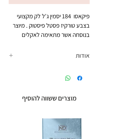
פיקאסו  184 יסמין ג'ל לק מקצועי 
בצבע טורקיז פסטל פיסטוק . מיוצר 
בנוסחה אשר מתאימה לאקלים 
הישראלי. נצמד היטב לציפורניים 
אודות
צבעו העמיד מעניק לציפורניים 
פיקאסו המותג הבינלאומי של קבוצת אן
מראה אחיד וברק, הנשמר לאורך 
אנד די חלוצת הלק ג'ל בישראל, עם
הנוסחה המתאימה לאקלים הישראלי,
לבקבוק מברשת מתקדמת עם 
ומגוון צבעים רחב.
מוצרים ששווה להוסיף
סיבים מיוחדים, למריחת הג'ל לק 
בצורה מדויקת, הסוגרת את 
מיוצר בישראל, ברישיון משרד 
הבריאות.