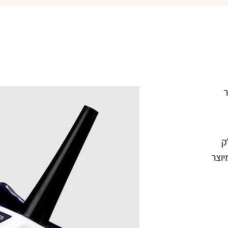
פיקאסו  175 גברים בשחור ג'ל לק 
מקצועי בצבע כחול לילה כהה. מיוצר 
הישראלי. נצמד היטב לציפורניים ואינו 
צבעו העמיד מעניק לציפורניים מראה 