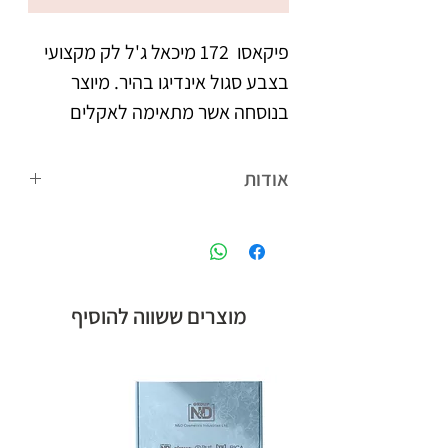
פיקאסו  172 מיכאל ג'ל לק מקצועי 
בצבע סגול אינדיגו בהיר. מיוצר 
בנוסחה אשר מתאימה לאקלים 
הישראלי. נצמד היטב לציפורניים 
אודות
צבעו העמיד מעניק לציפורניים 
פיקאסו המותג הבינלאומי של קבוצת אן
מראה אחיד וברק, הנשמר לאורך 
אנד די חלוצת הלק ג'ל בישראל, עם
הנוסחה המתאימה לאקלים הישראלי,
לבקבוק מברשת מתקדמת עם 
ומגוון צבעים רחב.
מוצרים ששווה להוסיף
סיבים מיוחדים, למריחת הג'ל לק 
בצורה מדויקת, הסוגרת את 
מיוצר בישראל, ברישיון משרד 
הבריאות.