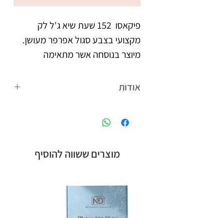
פיקאסו  152 שעת שיא ג'ל לק 
מקצועי בצבע סגול אפרפר מעושן. 
מיוצר בנוסחה אשר מתאימה 
לאקלים הישראלי. נצמד היטב 
אודות
צבעו העמיד מעניק לציפורניים 
פיקאסו המותג הבינלאומי של קבוצת אן
מראה אחיד וברק, הנשמר לאורך 
אנד די חלוצת הלק ג'ל בישראל, עם
הנוסחה המתאימה לאקלים הישראלי,
לבקבוק מברשת מתקדמת עם 
ומגוון צבעים רחב.
מוצרים ששווה להוסיף
סיבים מיוחדים, למריחת הג'ל לק 
בצורה מדויקת, הסוגרת את 
מיוצר בישראל, ברישיון משרד 
הבריאות.