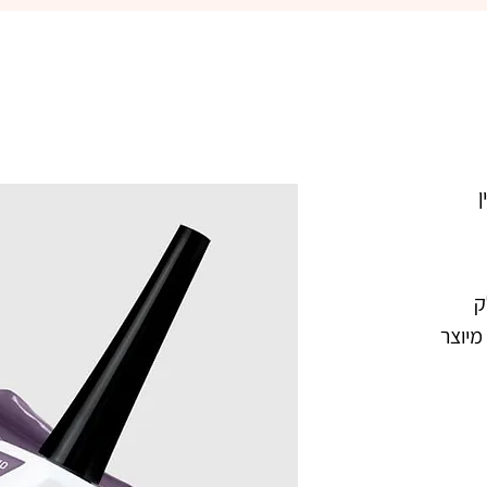
פיקאסו  140 אדוארד קולין ג'ל לק 
מקצועי בצבע סגול לילך מעושן. מיוצר 
הישראלי. נצמד היטב לציפורניים ואינו 
צבעו העמיד מעניק לציפורניים מראה 