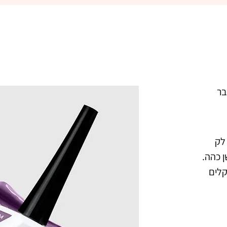
פיקאסו  124 שפירית בענבר ג'ל לק 
מקצועי בצבע סגול לבנדר מעושן כהה. 
מיוצר בנוסחה אשר מתאימה לאקלים 
הישראלי. נצמד היטב לציפורניים ואינו 
צבעו העמיד מעניק לציפורניים מראה 