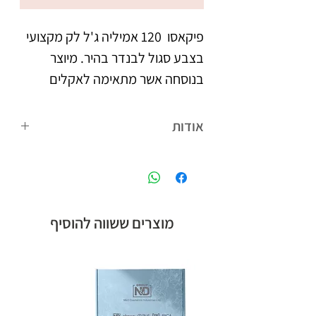
פיקאסו  120 אמיליה ג'ל לק מקצועי 
בצבע סגול לבנדר בהיר. מיוצר 
בנוסחה אשר מתאימה לאקלים 
הישראלי. נצמד היטב לציפורניים 
אודות
צבעו העמיד מעניק לציפורניים 
פיקאסו המותג הבינלאומי של קבוצת אן
מראה אחיד וברק, הנשמר לאורך 
אנד די חלוצת הלק ג'ל בישראל, עם
הנוסחה המתאימה לאקלים הישראלי,
לבקבוק מברשת מתקדמת עם 
ומגוון צבעים רחב.
מוצרים ששווה להוסיף
סיבים מיוחדים, למריחת הג'ל לק 
בצורה מדויקת, הסוגרת את 
מיוצר בישראל, ברישיון משרד 
הבריאות.