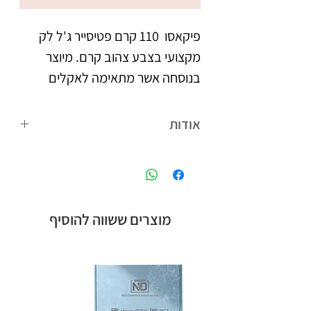
פיקאסו  110 קרם פטיסייר ג'ל לק 
מקצועי בצבע צהוב קרם. מיוצר 
בנוסחה אשר מתאימה לאקלים 
הישראלי. נצמד היטב לציפורניים 
אודות
צבעו העמיד מעניק לציפורניים 
פיקאסו המותג הבינלאומי של קבוצת אן
מראה אחיד וברק, הנשמר לאורך 
אנד די חלוצת הלק ג'ל בישראל, עם
הנוסחה המתאימה לאקלים הישראלי,
לבקבוק מברשת מתקדמת עם 
ומגוון צבעים רחב.
מוצרים ששווה להוסיף
סיבים מיוחדים, למריחת הג'ל לק 
בצורה מדויקת, הסוגרת את 
מיוצר בישראל, ברישיון משרד 
הבריאות.