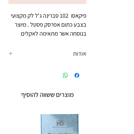
פיקאסו  102 סברינה ג'ל לק מקצועי 
בצבע כתום אפרסק פסטל . מיוצר 
בנוסחה אשר מתאימה לאקלים 
הישראלי. נצמד היטב לציפורניים 
אודות
צבעו העמיד מעניק לציפורניים 
פיקאסו המותג הבינלאומי של קבוצת אן
מראה אחיד וברק, הנשמר לאורך 
אנד די חלוצת הלק ג'ל בישראל, עם
הנוסחה המתאימה לאקלים הישראלי,
לבקבוק מברשת מתקדמת עם 
ומגוון צבעים רחב.
מוצרים ששווה להוסיף
סיבים מיוחדים, למריחת הג'ל לק 
בצורה מדויקת, הסוגרת את 
מיוצר בישראל, ברישיון משרד 
הבריאות.