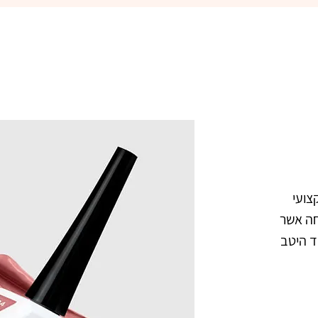
פיקאסו  084 דובשניה ג'ל לק מקצועי 
בצבע ורוד שמפניה. מיוצר בנוסחה אשר 
מתאימה לאקלים הישראלי. נצמד היטב 
צבעו העמיד מעניק לציפורניים מראה 