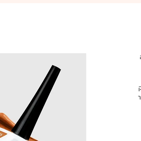
פיקאסו  075 קרמבו מוקה ג'ל לק 
מקצועי בצבע כתום מעושן. מיוצר 
הישראלי. נצמד היטב לציפורניים ואינו 
צבעו העמיד מעניק לציפורניים מראה 