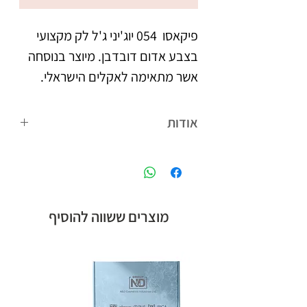
פיקאסו  054 יוג'יני ג'ל לק מקצועי 
בצבע אדום דובדבן. מיוצר בנוסחה 
אשר מתאימה לאקלים הישראלי. 
צבעו העמיד מעניק לציפורניים 
אודות
מראה אחיד וברק, הנשמר לאורך 
פיקאסו המותג הבינלאומי של קבוצת אן
אנד די חלוצת הלק ג'ל בישראל, עם
לבקבוק מברשת מתקדמת עם 
הנוסחה המתאימה לאקלים הישראלי,
סיבים מיוחדים, למריחת הג'ל לק 
ומגוון צבעים רחב.
מוצרים ששווה להוסיף
בצורה מדויקת, הסוגרת את 
מיוצר בישראל, ברישיון משרד 
הבריאות.