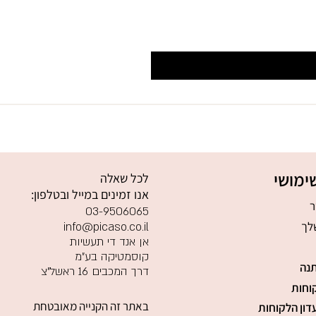
ימושי
לכל שאלה
אנו זמינים במייל ובטלפון:
ר
03-9506065
לך
info@picaso.co.il
אן אנד די תעשיות
קוסמטיקה בע"מ
נה
דרך המכבים 16 ראשל"צ
וחות
באתר זה הקנייה מאובטחת
דון הלקוחות