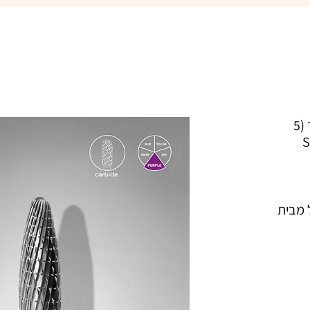
ראש שיוף הסרה תירס צר קרבייד (5
ראש הסרה קרבייד תירס צר סגול מבית 