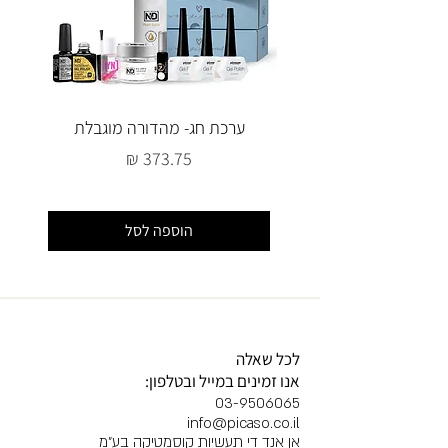
ערכת חג- מהדורה מוגבלת
מחיר
הוספה לסל
לכל שאלה
אנו זמינים במייל ובטלפון:
03-9506065
info@picaso.co.il
אן אנד די תעשיות קוסמטיקה בע"מ