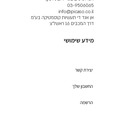
03-9506065
info@picaso.co.il
אן אנד די תעשיות קוסמטיקה בע"מ
דרך המכבים 16 ראשל"צ
מידע שימושי
מועדון לקוחות
יצירת קשר
החשבון שלך
הרשמה
תקנון מועדון הלקוחות
כרטיס מתנה