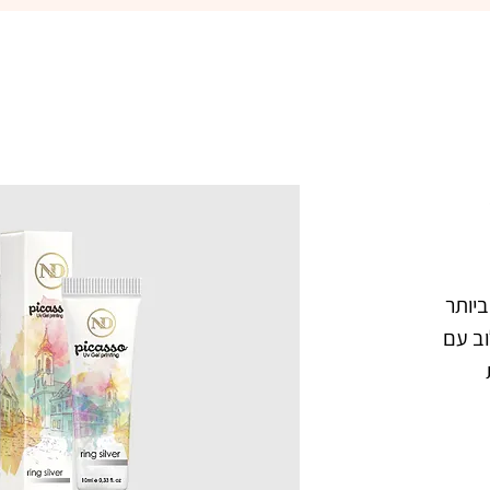
פיקאסו ג'ל ציור 3D - הג'ל הטוב ביותר 
לציור בשיטת One Strok, בשילוב עם 
פסטה בצבע לבן. מעולה ליצירת 
פרפרים, פרחים, וציורים כיד הדמיון. עם 
פיקאסו ג'ל ציור 3D בשילוב אבקת 
אקריל, תוכלי ליצור קישוטים, ואפקטים 