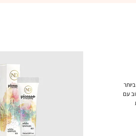
פיקאסו ג'ל ציור 3D - הג'ל הטוב ביותר 
לציור בשיטת One Strok, בשילוב עם 
פסטה בצבע לבן. מעולה ליצירת 
פרפרים, פרחים, וציורים כיד הדמיון. עם 
פיקאסו ג'ל ציור 3D בשילוב אבקת 
אקריל, תוכלי ליצור קישוטים, ואפקטים 