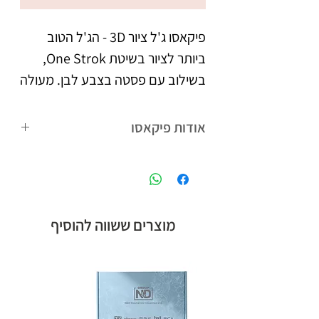
פיקאסו ג'ל ציור 3D - הג'ל הטוב 
ביותר לציור בשיטת One Strok, 
בשילוב עם פסטה בצבע לבן. מעולה 
ליצירת פרפרים, פרחים, וציורים כיד 
הדמיון. עם פיקאסו ג'ל ציור 3D 
אודות פיקאסו
בשילוב אבקת אקריל, תוכלי ליצור 
פיקאסו המותג הבינלאומי של קבוצת אן
קישוטים, ואפקטים מקסימים בתלת 
אנד די חלוצת הלק ג'ל בישראל,
מימד, כמו סוודר ועוד.
המציעה לטכנאיות הציפורניים מגוון
רחב של מוצרים חדשניים.
מוצרים ששווה להוסיף