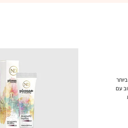
פיקאסו ג'ל ציור 3D - הג'ל הטוב ביותר 
לציור בשיטת One Strok, בשילוב עם 
פסטה בצבע לבן. מעולה ליצירת 
פרפרים, פרחים, וציורים כיד הדמיון. עם 
פיקאסו ג'ל ציור 3D בשילוב אבקת 
אקריל, תוכלי ליצור קישוטים, ואפקטים 