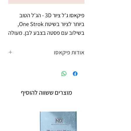
פיקאסו ג'ל ציור 3D - הג'ל הטוב 
ביותר לציור בשיטת One Strok, 
בשילוב עם פסטה בצבע לבן. מעולה 
ליצירת פרפרים, פרחים, וציורים כיד 
הדמיון. עם פיקאסו ג'ל ציור 3D 
אודות פיקאסו
בשילוב אבקת אקריל, תוכלי ליצור 
פיקאסו המותג הבינלאומי של קבוצת אן
קישוטים, ואפקטים מקסימים בתלת 
אנד די חלוצת הלק ג'ל בישראל,
מימד, כמו סוודר ועוד.
המציעה לטכנאיות הציפורניים מגוון
רחב של מוצרים חדשניים.
מוצרים ששווה להוסיף