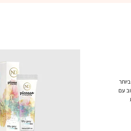
פיקאסו ג'ל ציור 3D - הג'ל הטוב ביותר 
לציור בשיטת One Strok, בשילוב עם 
פסטה בצבע לבן. מעולה ליצירת 
פרפרים, פרחים, וציורים כיד הדמיון. עם 
פיקאסו ג'ל ציור 3D בשילוב אבקת 
אקריל, תוכלי ליצור קישוטים, ואפקטים 