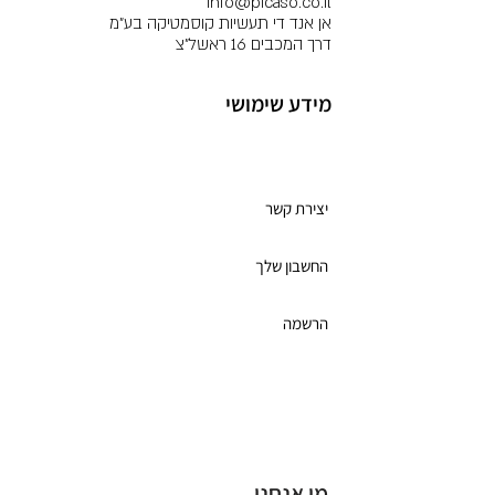
info@picaso.co.il
אן אנד די תעשיות קוסמטיקה בע"מ
דרך המכבים 16 ראשל"צ
מידע שימושי
מועדון לקוחות
יצירת קשר
החשבון שלך
הרשמה
תקנון מועדון הלקוחות
כרטיס מתנה
מי אנחנו