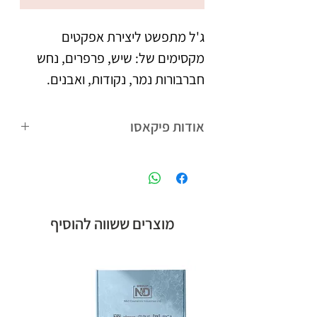
ג'ל מתפשט ליצירת אפקטים
מקסימים של: שיש, פרפרים, נחש
חברבורות נמר, נקודות, ואבנים.
מתפשט במהירות, מכיל פיגמנטים
מעולים.
אודות פיקאסו
מכיל 20 מל'
פיקאסו המותג הבינלאומי של קבוצת אן
אנד די חלוצת הלק ג'ל בישראל,
המציעה לטכנאיות הציפורניים מגוון
רחב של מוצרים חדשניים.
מוצרים ששווה להוסיף