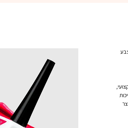
הר בצבע
 מקצועי,
כות
צר
אלי.
קלף.