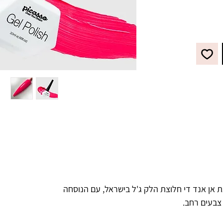
מראה
לבקבוק
דים,
חידה
 אן אנד די חלוצת הלק ג'ל בישראל, עם הנוסחה
 צבעים רחב.