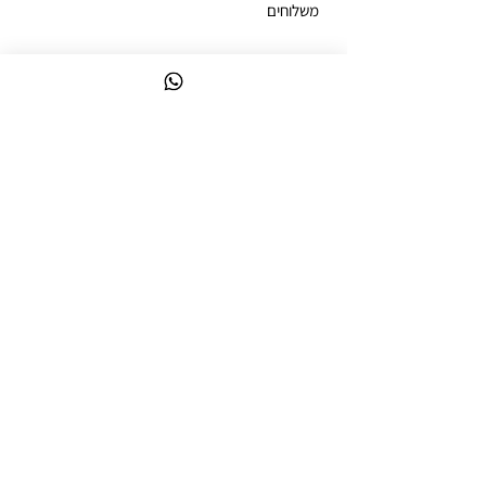
משלוחים
ביטול עסקה
מדיניות פרטיות
הצהרת נגישות
ניווט מקוצר
לק ג'ל צבעים
קולקציות לק ג'ל
ערכות לק ג'ל