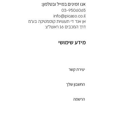
אנו זמינים במייל ובטלפון:
הבחירה המועדפת על טכנאיות
03-9506065
ציפורניים המחפשות להעניק
info@picaso.co.il
אן אנד די תעשיות קוסמטיקה בע"מ
ללקוחותיהן חוויה בלתי נשכחת
דרך המכבים 16 ראשל"צ
ותוצאות מרשימות.
מידע שימושי
מועדון לקוחות
יצירת קשר
החשבון שלך
הרשמה
תקנון מועדון הלקוחות
כרטיס מתנה