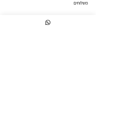
משלוחים
ביטול עסקה
מדיניות פרטיות
הצהרת נגישות
ניווט מקוצר
לק ג'ל צבעים
קולקציות לק ג'ל
ערכות לק ג'ל