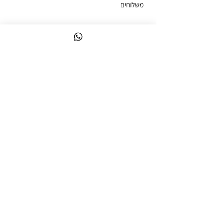
משלוחים
ביטול עסקה
מדיניות פרטיות
הצהרת נגישות
ניווט מקוצר
לק ג'ל צבעים
קולקציות לק ג'ל
ערכות לק ג'ל