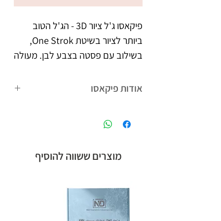
פיקאסו ג'ל ציור 3D - הג'ל הטוב
ביותר לציור בשיטת One Strok,
בשילוב עם פסטה בצבע לבן. מעולה
ליצירת פרפרים, פרחים, וציורים כיד
הדמיון. עם פיקאסו ג'ל ציור 3D
אודות פיקאסו
בשילוב אבקת אקריל, תוכלי ליצור
פיקאסו המותג הבינלאומי של קבוצת אן
קישוטים, ואפקטים מקסימים בתלת
אנד די חלוצת הלק ג'ל בישראל,
מימד, כמו סוודר ועוד.
המציעה לטכנאיות הציפורניים מגוון
רחב של מוצרים חדשניים.
מוצרים ששווה להוסיף