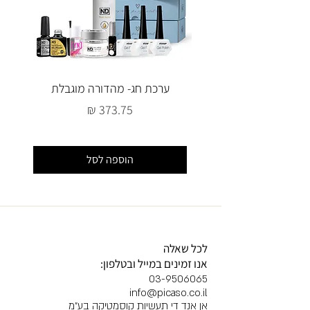
ערכת חג- מהדורה מוגבלת
מחיר
הוספה לסל
לכל שאלה
אנו זמינים במייל ובטלפון:
03-9506065
info@picaso.co.il
אן אנד די תעשיות קוסמטיקה בע"מ