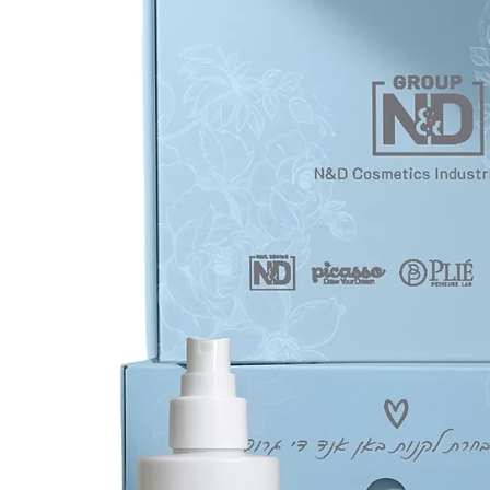
הסרת
לכף
ה.
ר
חד
יות
זינים
ת
ודיים