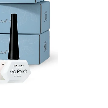
בכבישה קרה: שמן חוחובה קמיליה
היפ. מומלץ לשימוש יומיומי.
כף שיוף לטיפול בכף הרגל
אן אנד די שמן הזנה לציפורן
אן אנד די שמן הזנה לציפורניים, 
אחד הרכיבים החשובים ביותר לב
הציפורניים, נספג במהירות במט
של הציפורן, ומזין את צלחת הציפ
בלחות. השמן מגן על הציפורן ה
והמלאכותית מפני שבירה וקילוף,
ומסייע בחידוש הציפורן וחיזוקה.