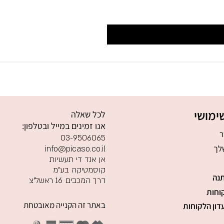
ימושי
לכל שאלה
אנו זמינים במייל ובטלפון:
ר
03-9506065
לך
info@picaso.co.il
אן אנד די תעשיות
קוסמטיקה בע"מ
נה
דרך המכבים 16 ראשל"צ
וחות
באתר זה הקנייה מאובטחת
דון הלקוחות