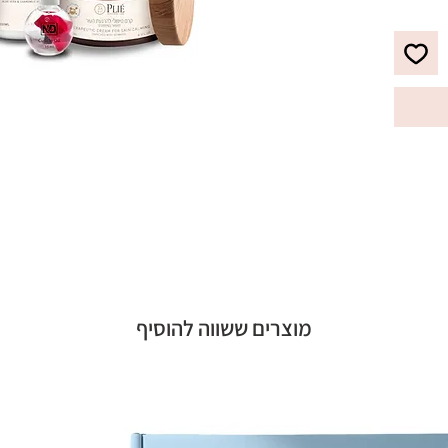
ות
ות
דיקור
רות
את
ו
עור
מוצרים ששווה להוסיף
רגיעים
 חומרי
ל