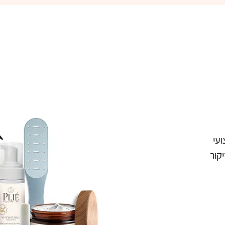
עי
דיקור
פליאה ספריי מסיר קאלוס בוטני (250