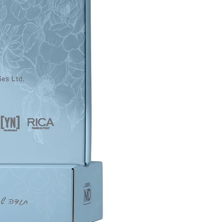
המחדשות את העור ומסייעות ב
התאים המתים. מתאים במיוחד 
הרגל בשל רכיבי לחות עוצמתיים
המטפחים את העור באיזורים אל
קרם טיפולי להרגעת העור מועש
בוויטמינים (250 מ"ל)
Plié קרם טיפולי לעור יבש במיו
הסובל מגירויים, קילופים, ואדמומ
מועשר בחמאת שיאה ושמנים המ
את העור בלחות, מרככים אותו
ומשפרים את גמישותו ומסייעים
להתחדשותו. הפורמולה החדשני
מכילה חמאת שיאה בריכוז גבוה
במיוחד וקומפלקס של שמנים ייח