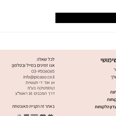
ימושי
לכל שאלה
אנו זמינים במייל ובטלפון:
ר
03-9506065
לך
info@picaso.co.il
אן אנד די תעשיות
קוסמטיקה בע"מ
נה
דרך המכבים 16 ראשל"צ
וחות
באתר זה הקנייה מאובטחת
דון הלקוחות