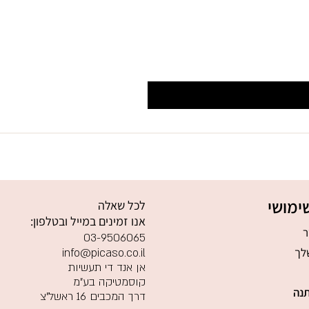
ימושי
לכל שאלה
אנו זמינים במייל ובטלפון:
ר
03-9506065
לך
info@picaso.co.il
אן אנד די תעשיות
קוסמטיקה בע"מ
נה
דרך המכבים 16 ראשל"צ